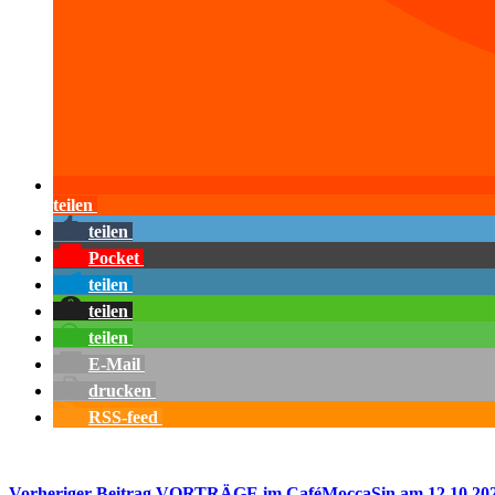
teilen
teilen
Pocket
teilen
teilen
teilen
E-Mail
drucken
RSS-feed
Vorheriger
Beitrag
VORTRÄGE im CaféMoccaSin am 12.10.20