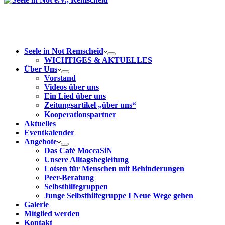
Seele in Not Remscheid
WICHTIGES & AKTUELLES
Über Uns
Vorstand
Videos über uns
Ein Lied über uns
Zeitungsartikel „über uns“
Kooperationspartner
Aktuelles
Eventkalender
Angebote
Das Café MoccaSiN
Unsere Alltagsbegleitung
Lotsen für Menschen mit Behinderungen
Peer-Beratung
Selbsthilfegruppen
Junge Selbsthilfegruppe I Neue Wege gehen
Galerie
Mitglied werden
Kontakt