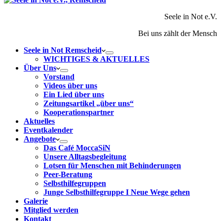
Seele in Not e.V.
Bei uns zählt der Mensch
Seele in Not Remscheid
WICHTIGES & AKTUELLES
Über Uns
Vorstand
Videos über uns
Ein Lied über uns
Zeitungsartikel „über uns“
Kooperationspartner
Aktuelles
Eventkalender
Angebote
Das Café MoccaSiN
Unsere Alltagsbegleitung
Lotsen für Menschen mit Behinderungen
Peer-Beratung
Selbsthilfegruppen
Junge Selbsthilfegruppe I Neue Wege gehen
Galerie
Mitglied werden
Kontakt