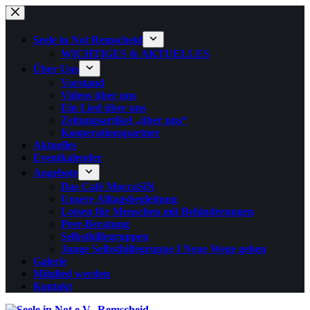
Zum
Inhalt
springen
Seele in Not Remscheid
WICHTIGES & AKTUELLES
Über Uns
Vorstand
Videos über uns
Ein Lied über uns
Zeitungsartikel „über uns“
Kooperationspartner
Aktuelles
Eventkalender
Angebote
Das Café MoccaSiN
Unsere Alltagsbegleitung
Lotsen für Menschen mit Behinderungen
Peer-Beratung
Selbsthilfegruppen
Junge Selbsthilfegruppe I Neue Wege gehen
Galerie
Mitglied werden
Kontakt