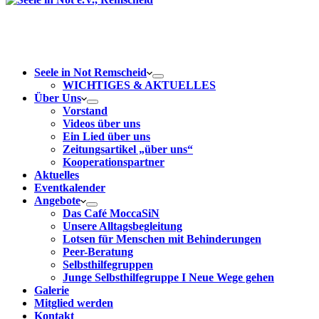
Seele in Not Remscheid
WICHTIGES & AKTUELLES
Über Uns
Vorstand
Videos über uns
Ein Lied über uns
Zeitungsartikel „über uns“
Kooperationspartner
Aktuelles
Eventkalender
Angebote
Das Café MoccaSiN
Unsere Alltagsbegleitung
Lotsen für Menschen mit Behinderungen
Peer-Beratung
Selbsthilfegruppen
Junge Selbsthilfegruppe I Neue Wege gehen
Galerie
Mitglied werden
Kontakt