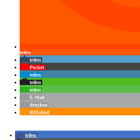
teilen
teilen
Pocket
teilen
teilen
teilen
E-Mail
drucken
RSS-feed
teilen