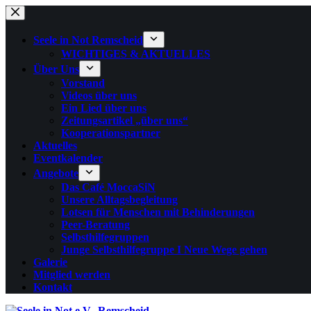
Zum
Inhalt
springen
Seele in Not Remscheid
WICHTIGES & AKTUELLES
Über Uns
Vorstand
Videos über uns
Ein Lied über uns
Zeitungsartikel „über uns“
Kooperationspartner
Aktuelles
Eventkalender
Angebote
Das Café MoccaSiN
Unsere Alltagsbegleitung
Lotsen für Menschen mit Behinderungen
Peer-Beratung
Selbsthilfegruppen
Junge Selbsthilfegruppe I Neue Wege gehen
Galerie
Mitglied werden
Kontakt