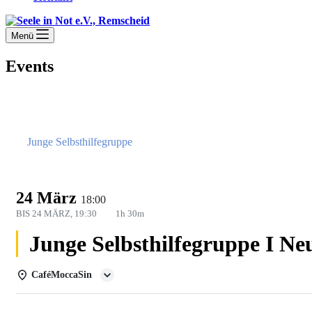
Menü
Events
Junge Selbsthilfegruppe
24 März
18:00
BIS
24 MÄRZ, 19:30
1h 30m
Junge Selbsthilfegruppe I N
CaféMoccaSin