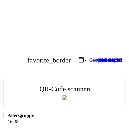
favorite_border
Google Calendar
Outlook Live
Outlook 365
iCal Export
QR-Code scannen
Altersgruppe
16-38