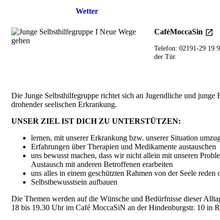
Einzelheiten
Wetter
CaféMoccaSin
Telefon: 02191-29 19 90
der Tür.
Die Junge Selbsthilfegruppe richtet sich an Jugendliche und junge
drohender seelischen Erkrankung.
UNSER ZIEL IST DICH ZU UNTERSTÜTZEN:
lernen, mit unserer Erkrankung bzw. unserer Situation umzu
Erfahrungen über Therapien und Medikamente austauschen
uns bewusst machen, dass wir nicht allein mit unseren Probl
Austausch mit anderen Betroffenen erarbeiten
uns alles in einem geschützten Rahmen von der Seele reden o
Selbstbewusstsein aufbauen
Die Themen werden auf die Wünsche und Bedürfnisse dieser Alltags
18 bis 19.30 Uhr im Café MoccaSiN an der Hindenburgstr. 10 in 