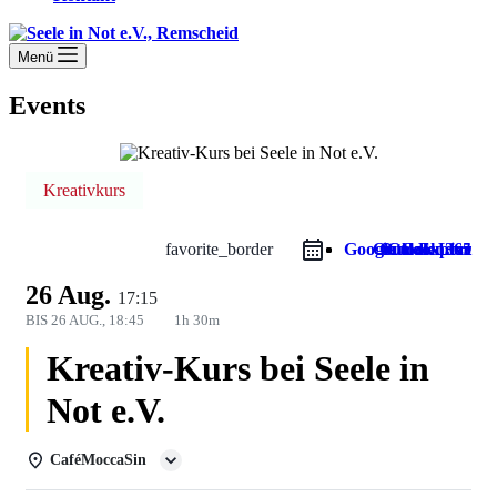
Menü
Events
Kreativkurs
favorite_border
Google Calendar
Outlook Live
Outlook 365
iCal Export
26 Aug.
17:15
BIS
26 AUG., 18:45
1h 30m
Kreativ-Kurs bei Seele in
Not e.V.
CaféMoccaSin