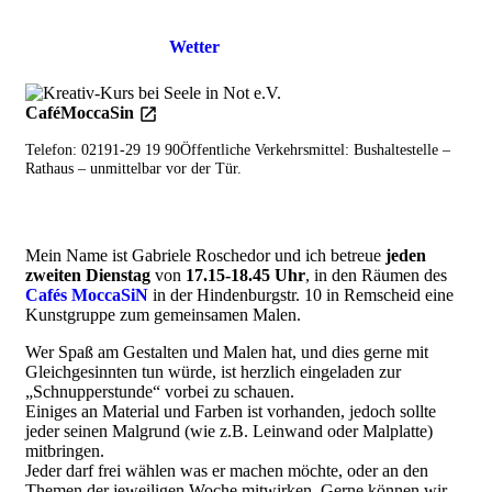
Einzelheiten
Wetter
CaféMoccaSin
Telefon: 02191-29 19 90Öffentliche Verkehrsmittel: Bushaltestelle –
Rathaus – unmittelbar vor der Tür.
Mein Name ist Gabriele Roschedor und ich betreue
jeden
zweiten Dienstag
von
17.15-18.45 Uhr
, in den Räumen des
Cafés MoccaSiN
in der Hindenburgstr. 10 in Remscheid eine
Kunstgruppe zum gemeinsamen Malen.
Wer Spaß am Gestalten und Malen hat, und dies gerne mit
Gleichgesinnten tun würde, ist herzlich eingeladen zur
„Schnupperstunde“ vorbei zu schauen.
Einiges an Material und Farben ist vorhanden, jedoch sollte
jeder seinen Malgrund (wie z.B. Leinwand oder Malplatte)
mitbringen.
Jeder darf frei wählen was er machen möchte, oder an den
Themen der jeweiligen Woche mitwirken. Gerne können wir