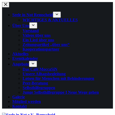
Zum
Inhalt
springen
Seele in Not Remscheid
WICHTIGES & AKTUELLES
Über Uns
Vorstand
Videos über uns
Ein Lied über uns
Zeitungsartikel „über uns“
Kooperationspartner
Aktuelles
Eventkalender
Angebote
Das Café MoccaSiN
Unsere Alltagsbegleitung
Lotsen für Menschen mit Behinderungen
Peer-Beratung
Selbsthilfegruppen
Junge Selbsthilfegruppe I Neue Wege gehen
Galerie
Mitglied werden
Kontakt