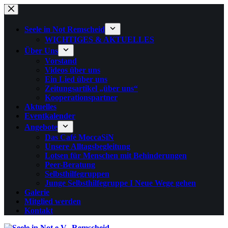
Zum
Inhalt
springen
Seele in Not Remscheid
WICHTIGES & AKTUELLES
Über Uns
Vorstand
Videos über uns
Ein Lied über uns
Zeitungsartikel „über uns“
Kooperationspartner
Aktuelles
Eventkalender
Angebote
Das Café MoccaSiN
Unsere Alltagsbegleitung
Lotsen für Menschen mit Behinderungen
Peer-Beratung
Selbsthilfegruppen
Junge Selbsthilfegruppe I Neue Wege gehen
Galerie
Mitglied werden
Kontakt