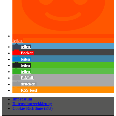
teilen
teilen
Pocket
teilen
teilen
teilen
E-Mail
drucken
RSS-feed
Impressum
Datenschutzerklärung
Cookie-Richtlinie (EU)