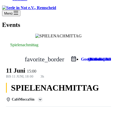
Menü
Events
Spielenachmittag
favorite_border
Google Calendar
Outlook Live
Outlook 365
iCal Export
11 Juni
15:00
BIS
11 JUNI, 18:00
3h
SPIELENACHMITTAG
CaféMoccaSin