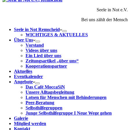
Seele in Not e.V.
Bei uns zählt der Mensch
Seele in Not Remscheid
WICHTIGES & AKTUELLES
Über Uns
Vorstand
Videos über uns
Ein Lied über uns
Zeitungsartikel „über uns“
Kooperationspartner
Aktuelles
Eventkalender
Angebote
Das Café MoccaSiN
Unsere Alltagsbegleitung
Lotsen für Menschen mit Behinderungen
Peer-Beratung
Selbsthilfegruppen
Junge Selbsthilfegruppe I Neue Wege gehen
Galerie
Mitglied werden
Kontakt