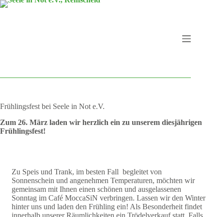
Zum
Inhalt
springen
Frühlingsfest bei Seele in Not e.V.
Zum 26. März laden wir herzlich ein zu unserem diesjährigen
Frühlingsfest!
Zu Speis und Trank, im besten Fall begleitet von
Sonnenschein und angenehmen Temperaturen, möchten wir
gemeinsam mit Ihnen einen schönen und ausgelassenen
Sonntag im Café MoccaSiN verbringen. Lassen wir den Winter
hinter uns und laden den Frühling ein! Als Besonderheit findet
innerhalb unserer Räumlichkeiten ein Trödelverkauf statt. Falls