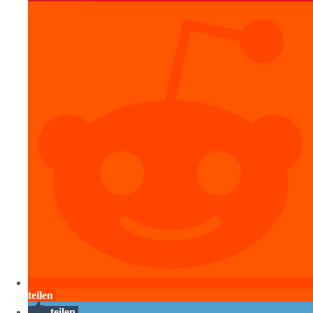
teilen
teilen