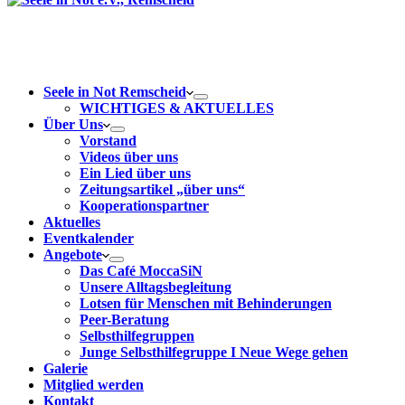
Seele in Not Remscheid
WICHTIGES & AKTUELLES
Über Uns
Vorstand
Videos über uns
Ein Lied über uns
Zeitungsartikel „über uns“
Kooperationspartner
Aktuelles
Eventkalender
Angebote
Das Café MoccaSiN
Unsere Alltagsbegleitung
Lotsen für Menschen mit Behinderungen
Peer-Beratung
Selbsthilfegruppen
Junge Selbsthilfegruppe I Neue Wege gehen
Galerie
Mitglied werden
Kontakt