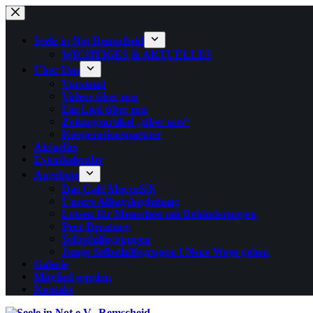
Zum
Inhalt
springen
Seele in Not Remscheid
WICHTIGES & AKTUELLES
Über Uns
Vorstand
Videos über uns
Ein Lied über uns
Zeitungsartikel „über uns“
Kooperationspartner
Aktuelles
Eventkalender
Angebote
Das Café MoccaSiN
Unsere Alltagsbegleitung
Lotsen für Menschen mit Behinderungen
Peer-Beratung
Selbsthilfegruppen
Junge Selbsthilfegruppe I Neue Wege gehen
Galerie
Mitglied werden
Kontakt