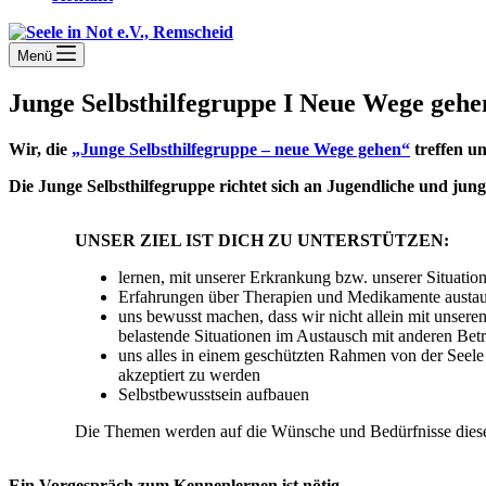
Menü
Junge Selbsthilfegruppe I Neue Wege geh
Wir, die
„Junge Selbsthilfegruppe – neue Wege gehen“
treffen u
Die Junge Selbsthilfegruppe richtet sich an Jugendliche und ju
UNSER ZIEL IST DICH ZU UNTERSTÜTZEN:
lernen, mit unserer Erkrankung bzw. unserer Situati
Erfahrungen über Therapien und Medikamente austa
uns bewusst machen, dass wir nicht allein mit unsere
belastende Situationen im Austausch mit anderen Betr
uns alles in einem geschützten Rahmen von der Seele
akzeptiert zu werden
Selbstbewusstsein aufbauen
Die Themen werden auf die Wünsche und Bedürfnisse dieser
Ein Vorgespräch zum Kennenlernen ist nötig
.