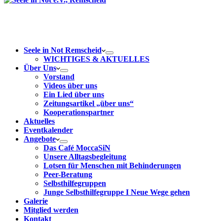
Seele in Not Remscheid
WICHTIGES & AKTUELLES
Über Uns
Vorstand
Videos über uns
Ein Lied über uns
Zeitungsartikel „über uns“
Kooperationspartner
Aktuelles
Eventkalender
Angebote
Das Café MoccaSiN
Unsere Alltagsbegleitung
Lotsen für Menschen mit Behinderungen
Peer-Beratung
Selbsthilfegruppen
Junge Selbsthilfegruppe I Neue Wege gehen
Galerie
Mitglied werden
Kontakt