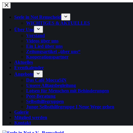
Zum
Inhalt
springen
Seele in Not Remscheid
WICHTIGES & AKTUELLES
Über Uns
Vorstand
Videos über uns
Ein Lied über uns
Zeitungsartikel „über uns“
Kooperationspartner
Aktuelles
Eventkalender
Angebote
Das Café MoccaSiN
Unsere Alltagsbegleitung
Lotsen für Menschen mit Behinderungen
Peer-Beratung
Selbsthilfegruppen
Junge Selbsthilfegruppe I Neue Wege gehen
Galerie
Mitglied werden
Kontakt