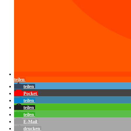
teilen
teilen
Pocket
teilen
teilen
teilen
E-Mail
drucken