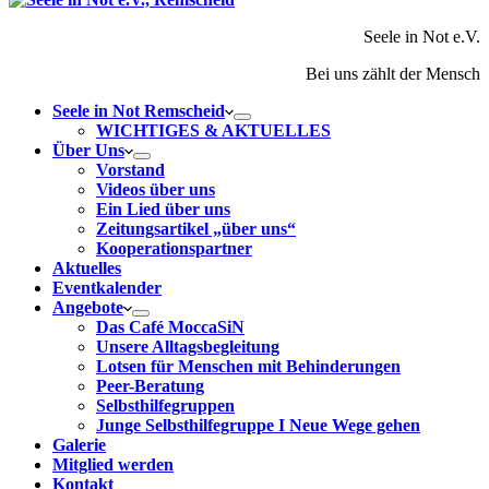
Seele in Not e.V.
Bei uns zählt der Mensch
Seele in Not Remscheid
WICHTIGES & AKTUELLES
Über Uns
Vorstand
Videos über uns
Ein Lied über uns
Zeitungsartikel „über uns“
Kooperationspartner
Aktuelles
Eventkalender
Angebote
Das Café MoccaSiN
Unsere Alltagsbegleitung
Lotsen für Menschen mit Behinderungen
Peer-Beratung
Selbsthilfegruppen
Junge Selbsthilfegruppe I Neue Wege gehen
Galerie
Mitglied werden
Kontakt