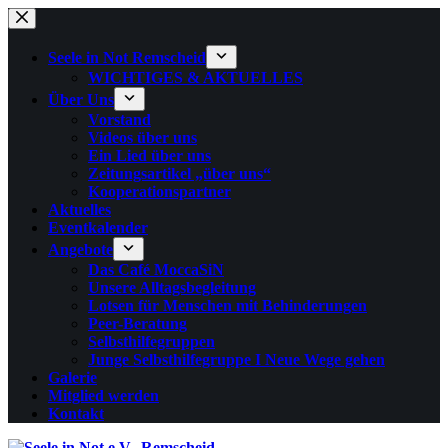
Zum
Inhalt
springen
Seele in Not Remscheid
WICHTIGES & AKTUELLES
Über Uns
Vorstand
Videos über uns
Ein Lied über uns
Zeitungsartikel „über uns“
Kooperationspartner
Aktuelles
Eventkalender
Angebote
Das Café MoccaSiN
Unsere Alltagsbegleitung
Lotsen für Menschen mit Behinderungen
Peer-Beratung
Selbsthilfegruppen
Junge Selbsthilfegruppe I Neue Wege gehen
Galerie
Mitglied werden
Kontakt