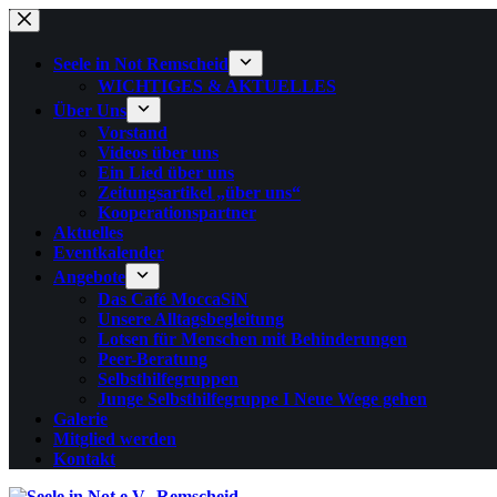
Zum
Inhalt
springen
Seele in Not Remscheid
WICHTIGES & AKTUELLES
Über Uns
Vorstand
Videos über uns
Ein Lied über uns
Zeitungsartikel „über uns“
Kooperationspartner
Aktuelles
Eventkalender
Angebote
Das Café MoccaSiN
Unsere Alltagsbegleitung
Lotsen für Menschen mit Behinderungen
Peer-Beratung
Selbsthilfegruppen
Junge Selbsthilfegruppe I Neue Wege gehen
Galerie
Mitglied werden
Kontakt