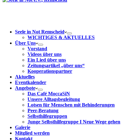
Seele in Not Remscheid
WICHTIGES & AKTUELLES
Über Uns
Vorstand
Videos über uns
Ein Lied über uns
Zeitungsartikel „über uns“
Kooperationspartner
Aktuelles
Eventkalender
Angebote
Das Café MoccaSiN
Unsere Alltagsbegleitung
Lotsen für Menschen mit Behinderungen
Peer-Beratung
Selbsthilfegruppen
Junge Selbsthilfegruppe I Neue Wege gehen
Galerie
Mitglied werden
Kontakt