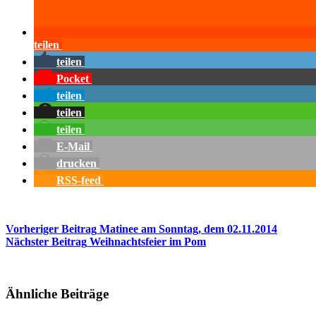
teilen
teilen
Pocket
teilen
teilen
teilen
E-Mail
drucken
RSS-feed
Vorheriger
Beitrag
Matinee am Sonntag, dem 02.11.2014
Nächster
Beitrag
Weihnachtsfeier im Pom
Ähnliche Beiträge