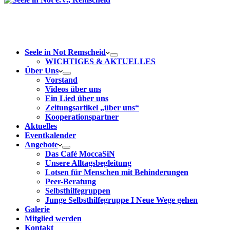
Seele in Not Remscheid
WICHTIGES & AKTUELLES
Über Uns
Vorstand
Videos über uns
Ein Lied über uns
Zeitungsartikel „über uns“
Kooperationspartner
Aktuelles
Eventkalender
Angebote
Das Café MoccaSiN
Unsere Alltagsbegleitung
Lotsen für Menschen mit Behinderungen
Peer-Beratung
Selbsthilfegruppen
Junge Selbsthilfegruppe I Neue Wege gehen
Galerie
Mitglied werden
Kontakt