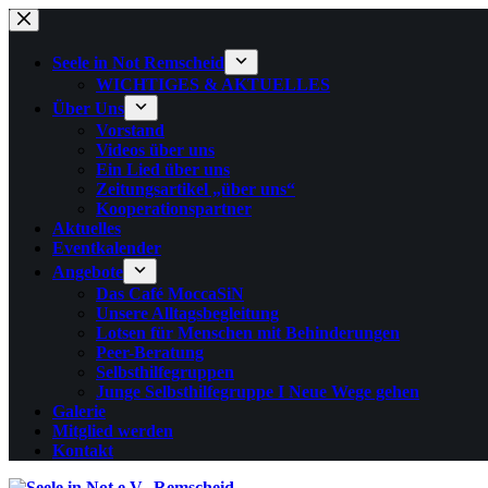
Zum
Inhalt
springen
Seele in Not Remscheid
WICHTIGES & AKTUELLES
Über Uns
Vorstand
Videos über uns
Ein Lied über uns
Zeitungsartikel „über uns“
Kooperationspartner
Aktuelles
Eventkalender
Angebote
Das Café MoccaSiN
Unsere Alltagsbegleitung
Lotsen für Menschen mit Behinderungen
Peer-Beratung
Selbsthilfegruppen
Junge Selbsthilfegruppe I Neue Wege gehen
Galerie
Mitglied werden
Kontakt