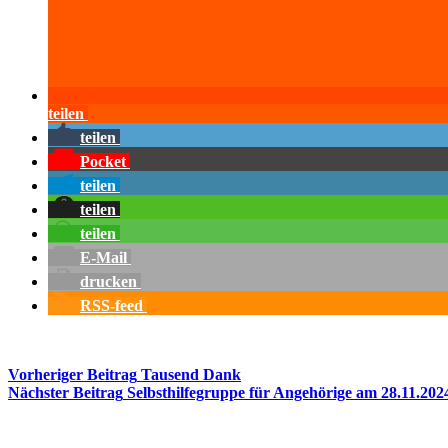
teilen
teilen
Pocket
teilen
teilen
teilen
E-Mail
drucken
RSS-feed
Vorheriger
Beitrag
Tausend Dank
Nächster
Beitrag
Selbsthilfegruppe für Angehörige am 28.11.202