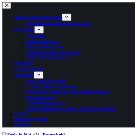
Zum
Inhalt
springen
Seele in Not Remscheid
WICHTIGES & AKTUELLES
Über Uns
Vorstand
Videos über uns
Ein Lied über uns
Zeitungsartikel „über uns“
Kooperationspartner
Aktuelles
Eventkalender
Angebote
Das Café MoccaSiN
Unsere Alltagsbegleitung
Lotsen für Menschen mit Behinderungen
Peer-Beratung
Selbsthilfegruppen
Junge Selbsthilfegruppe I Neue Wege gehen
Galerie
Mitglied werden
Kontakt