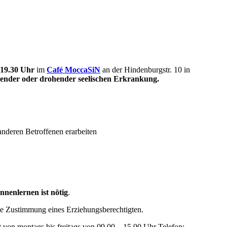
 19.30 Uhr
im
Café MoccaSiN
an der Hindenburgstr. 10 in
tehender oder drohender seelischen Erkrankung.
anderen Betroffenen erarbeiten
nenlernen ist nötig
.
ie Zustimmung eines Erziehungsberechtigten.
t von montags bis freitags von 09.00 – 15.00 Uhr Telefon: