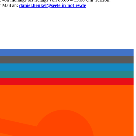
 Mail an:
daniel.henkel@seele-in-not-ev.de