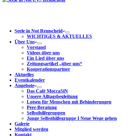
Seele in Not Remscheid
WICHTIGES & AKTUELLES
Über Uns
Vorstand
Videos über uns
Ein Lied über uns
Zeitungsartikel „über uns“
Kooperationspartner
Aktuelles
Eventkalender
Angebote
Das Café MoccaSiN
Unsere Alltagsbegleitung
Lotsen für Menschen mit Behinderungen
Peer-Beratung
Selbsthilfegruppen
Junge Selbsthilfegruppe I Neue Wege gehen
Galerie
Mitglied werden
Kontakt