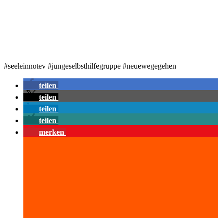
#seeleinnotev #jungeselbsthilfegruppe #neuewegegehen
teilen
teilen
teilen
teilen
merken