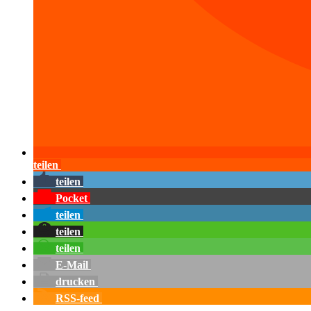
teilen
teilen
Pocket
teilen
teilen
teilen
E-Mail
drucken
RSS-feed