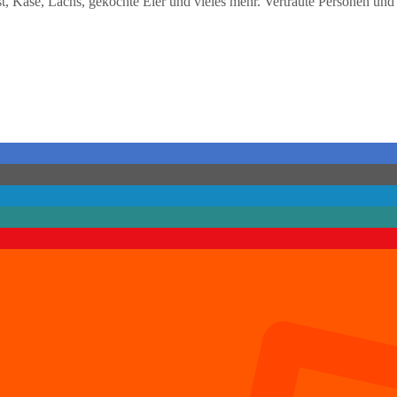
t, Käse, Lachs, gekochte Eier und vieles mehr. Vertraute Personen und