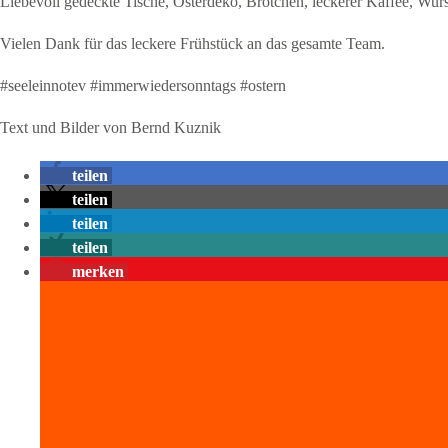
Liebevoll gedeckte Tische, Osterdeko, Brötchen, leckerer Kaffee, Wurs
Vielen Dank für das leckere Frühstück an das gesamte Team.
#seeleinnotev #immerwiedersonntags #ostern
Text und Bilder von Bernd Kuznik
teilen
teilen
teilen
teilen
merken