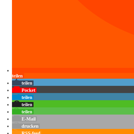
teilen
teilen
Pocket
teilen
teilen
teilen
E-Mail
drucken
RSS-feed