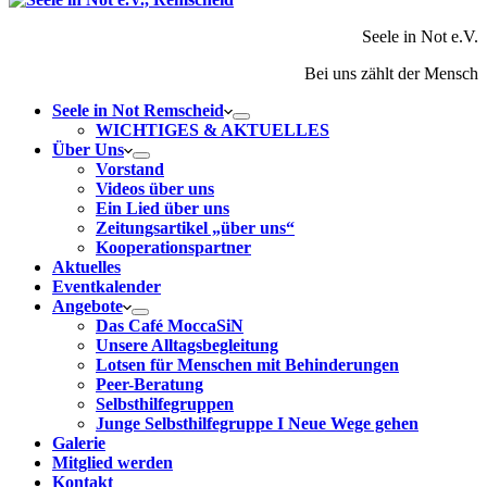
Seele in Not e.V.
Bei uns zählt der Mensch
Seele in Not Remscheid
WICHTIGES & AKTUELLES
Über Uns
Vorstand
Videos über uns
Ein Lied über uns
Zeitungsartikel „über uns“
Kooperationspartner
Aktuelles
Eventkalender
Angebote
Das Café MoccaSiN
Unsere Alltagsbegleitung
Lotsen für Menschen mit Behinderungen
Peer-Beratung
Selbsthilfegruppen
Junge Selbsthilfegruppe I Neue Wege gehen
Galerie
Mitglied werden
Kontakt