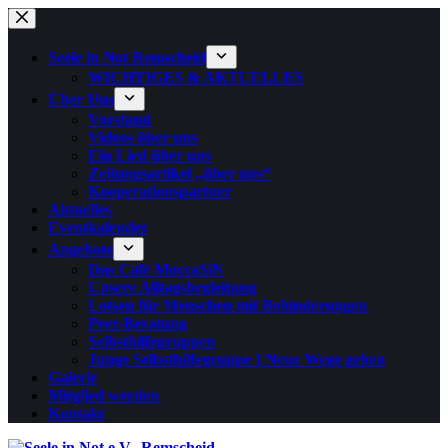
Zum
Inhalt
springen
Seele in Not Remscheid
WICHTIGES & AKTUELLES
Über Uns
Vorstand
Videos über uns
Ein Lied über uns
Zeitungsartikel „über uns“
Kooperationspartner
Aktuelles
Eventkalender
Angebote
Das Café MoccaSiN
Unsere Alltagsbegleitung
Lotsen für Menschen mit Behinderungen
Peer-Beratung
Selbsthilfegruppen
Junge Selbsthilfegruppe I Neue Wege gehen
Galerie
Mitglied werden
Kontakt