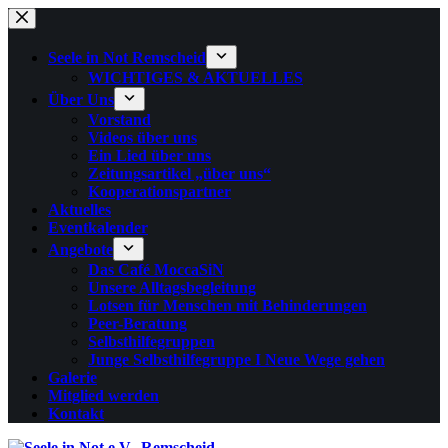
Zum
Inhalt
springen
Seele in Not Remscheid
WICHTIGES & AKTUELLES
Über Uns
Vorstand
Videos über uns
Ein Lied über uns
Zeitungsartikel „über uns“
Kooperationspartner
Aktuelles
Eventkalender
Angebote
Das Café MoccaSiN
Unsere Alltagsbegleitung
Lotsen für Menschen mit Behinderungen
Peer-Beratung
Selbsthilfegruppen
Junge Selbsthilfegruppe I Neue Wege gehen
Galerie
Mitglied werden
Kontakt