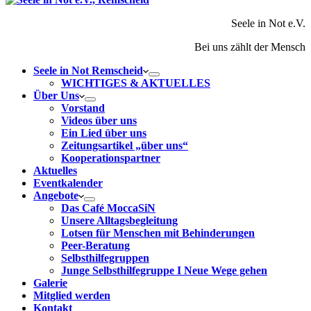
Seele in Not e.V.
Bei uns zählt der Mensch
Seele in Not Remscheid
WICHTIGES & AKTUELLES
Über Uns
Vorstand
Videos über uns
Ein Lied über uns
Zeitungsartikel „über uns“
Kooperationspartner
Aktuelles
Eventkalender
Angebote
Das Café MoccaSiN
Unsere Alltagsbegleitung
Lotsen für Menschen mit Behinderungen
Peer-Beratung
Selbsthilfegruppen
Junge Selbsthilfegruppe I Neue Wege gehen
Galerie
Mitglied werden
Kontakt