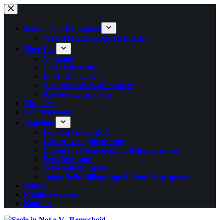
Zum
Inhalt
springen
Seele in Not Remscheid
WICHTIGES & AKTUELLES
Über Uns
Vorstand
Videos über uns
Ein Lied über uns
Zeitungsartikel „über uns“
Kooperationspartner
Aktuelles
Eventkalender
Angebote
Das Café MoccaSiN
Unsere Alltagsbegleitung
Lotsen für Menschen mit Behinderungen
Peer-Beratung
Selbsthilfegruppen
Junge Selbsthilfegruppe I Neue Wege gehen
Galerie
Mitglied werden
Kontakt