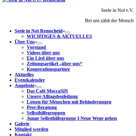
Seele in Not e.V.
Bei uns zählt der Mensch
Seele in Not Remscheid
WICHTIGES & AKTUELLES
Über Uns
Vorstand
Videos über uns
Ein Lied über uns
Zeitungsartikel „über uns“
Kooperationspartner
Aktuelles
Eventkalender
Angebote
Das Café MoccaSiN
Unsere Alltagsbegleitung
Lotsen für Menschen mit Behinderungen
Peer-Beratung
Selbsthilfegruppen
Junge Selbsthilfegruppe I Neue Wege gehen
Galerie
Mitglied werden
Kontakt