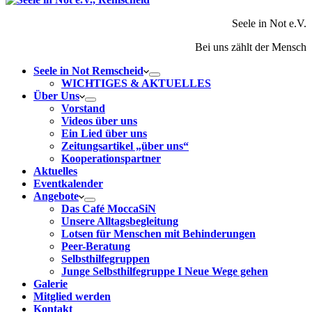
Seele in Not e.V.
Bei uns zählt der Mensch
Seele in Not Remscheid
WICHTIGES & AKTUELLES
Über Uns
Vorstand
Videos über uns
Ein Lied über uns
Zeitungsartikel „über uns“
Kooperationspartner
Aktuelles
Eventkalender
Angebote
Das Café MoccaSiN
Unsere Alltagsbegleitung
Lotsen für Menschen mit Behinderungen
Peer-Beratung
Selbsthilfegruppen
Junge Selbsthilfegruppe I Neue Wege gehen
Galerie
Mitglied werden
Kontakt