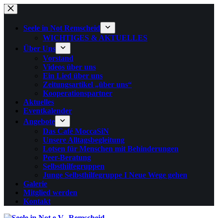
Zum
Inhalt
springen
Seele in Not Remscheid
WICHTIGES & AKTUELLES
Über Uns
Vorstand
Videos über uns
Ein Lied über uns
Zeitungsartikel „über uns“
Kooperationspartner
Aktuelles
Eventkalender
Angebote
Das Café MoccaSiN
Unsere Alltagsbegleitung
Lotsen für Menschen mit Behinderungen
Peer-Beratung
Selbsthilfegruppen
Junge Selbsthilfegruppe I Neue Wege gehen
Galerie
Mitglied werden
Kontakt