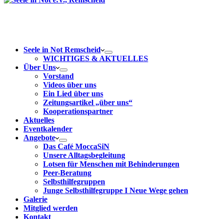
Seele in Not Remscheid
WICHTIGES & AKTUELLES
Über Uns
Vorstand
Videos über uns
Ein Lied über uns
Zeitungsartikel „über uns“
Kooperationspartner
Aktuelles
Eventkalender
Angebote
Das Café MoccaSiN
Unsere Alltagsbegleitung
Lotsen für Menschen mit Behinderungen
Peer-Beratung
Selbsthilfegruppen
Junge Selbsthilfegruppe I Neue Wege gehen
Galerie
Mitglied werden
Kontakt