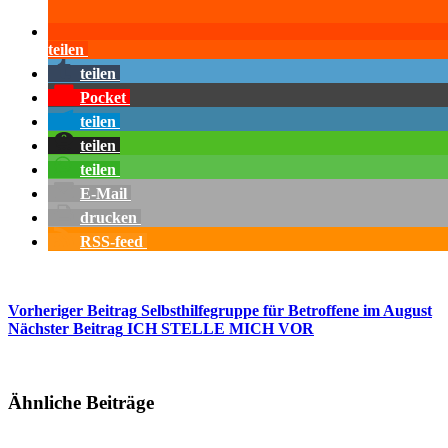
teilen
teilen
Pocket
teilen
teilen
teilen
E-Mail
drucken
RSS-feed
Vorheriger
Beitrag
Selbsthilfegruppe für Betroffene im August
Nächster
Beitrag
ICH STELLE MICH VOR
Ähnliche Beiträge