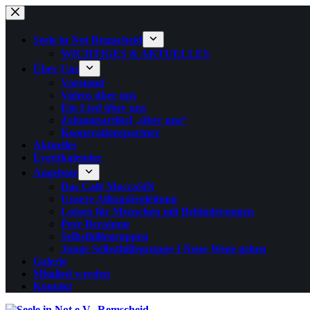
Zum
Inhalt
springen
Seele in Not Remscheid
WICHTIGES & AKTUELLES
Über Uns
Vorstand
Videos über uns
Ein Lied über uns
Zeitungsartikel „über uns“
Kooperationspartner
Aktuelles
Eventkalender
Angebote
Das Café MoccaSiN
Unsere Alltagsbegleitung
Lotsen für Menschen mit Behinderungen
Peer-Beratung
Selbsthilfegruppen
Junge Selbsthilfegruppe I Neue Wege gehen
Galerie
Mitglied werden
Kontakt