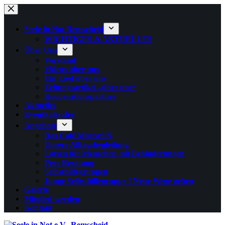
Zum
Inhalt
springen
Seele in Not Remscheid
WICHTIGES & AKTUELLES
Über Uns
Vorstand
Videos über uns
Ein Lied über uns
Zeitungsartikel „über uns“
Kooperationspartner
Aktuelles
Eventkalender
Angebote
Das Café MoccaSiN
Unsere Alltagsbegleitung
Lotsen für Menschen mit Behinderungen
Peer-Beratung
Selbsthilfegruppen
Junge Selbsthilfegruppe I Neue Wege gehen
Galerie
Mitglied werden
Kontakt