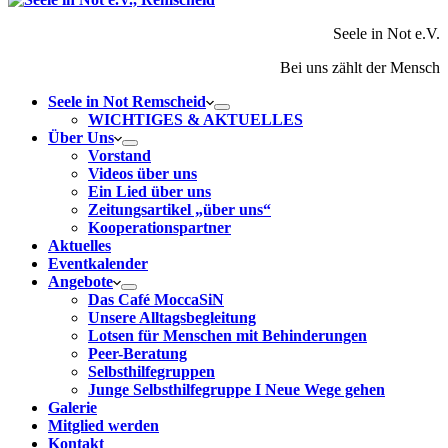
Seele in Not e.V.
Bei uns zählt der Mensch
Seele in Not Remscheid
WICHTIGES & AKTUELLES
Über Uns
Vorstand
Videos über uns
Ein Lied über uns
Zeitungsartikel „über uns“
Kooperationspartner
Aktuelles
Eventkalender
Angebote
Das Café MoccaSiN
Unsere Alltagsbegleitung
Lotsen für Menschen mit Behinderungen
Peer-Beratung
Selbsthilfegruppen
Junge Selbsthilfegruppe I Neue Wege gehen
Galerie
Mitglied werden
Kontakt