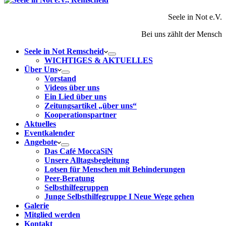
Seele in Not e.V.
Bei uns zählt der Mensch
Seele in Not Remscheid
WICHTIGES & AKTUELLES
Über Uns
Vorstand
Videos über uns
Ein Lied über uns
Zeitungsartikel „über uns“
Kooperationspartner
Aktuelles
Eventkalender
Angebote
Das Café MoccaSiN
Unsere Alltagsbegleitung
Lotsen für Menschen mit Behinderungen
Peer-Beratung
Selbsthilfegruppen
Junge Selbsthilfegruppe I Neue Wege gehen
Galerie
Mitglied werden
Kontakt