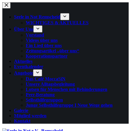
Zum
Inhalt
springen
Seele in Not Remscheid
WICHTIGES & AKTUELLES
Über Uns
Vorstand
Videos über uns
Ein Lied über uns
Zeitungsartikel „über uns“
Kooperationspartner
Aktuelles
Eventkalender
Angebote
Das Café MoccaSiN
Unsere Alltagsbegleitung
Lotsen für Menschen mit Behinderungen
Peer-Beratung
Selbsthilfegruppen
Junge Selbsthilfegruppe I Neue Wege gehen
Galerie
Mitglied werden
Kontakt