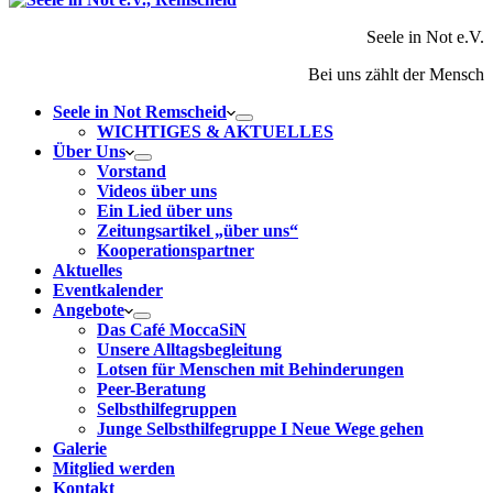
Seele in Not e.V.
Bei uns zählt der Mensch
Seele in Not Remscheid
WICHTIGES & AKTUELLES
Über Uns
Vorstand
Videos über uns
Ein Lied über uns
Zeitungsartikel „über uns“
Kooperationspartner
Aktuelles
Eventkalender
Angebote
Das Café MoccaSiN
Unsere Alltagsbegleitung
Lotsen für Menschen mit Behinderungen
Peer-Beratung
Selbsthilfegruppen
Junge Selbsthilfegruppe I Neue Wege gehen
Galerie
Mitglied werden
Kontakt