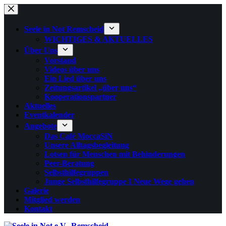
Zum
Inhalt
springen
Seele in Not Remscheid
WICHTIGES & AKTUELLES
Über Uns
Vorstand
Videos über uns
Ein Lied über uns
Zeitungsartikel „über uns“
Kooperationspartner
Aktuelles
Eventkalender
Angebote
Das Café MoccaSiN
Unsere Alltagsbegleitung
Lotsen für Menschen mit Behinderungen
Peer-Beratung
Selbsthilfegruppen
Junge Selbsthilfegruppe I Neue Wege gehen
Galerie
Mitglied werden
Kontakt