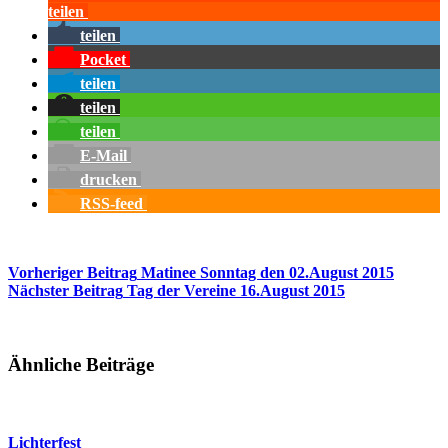
teilen
teilen
Pocket
teilen
teilen
teilen
E-Mail
drucken
RSS-feed
Vorheriger
Beitrag
Matinee Sonntag den 02.August 2015
Nächster
Beitrag
Tag der Vereine 16.August 2015
Ähnliche Beiträge
Lichterfest