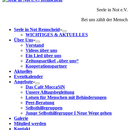
Seele in Not e.V.
Bei uns zählt der Mensch
Seele in Not Remscheid
WICHTIGES & AKTUELLES
Über Uns
Vorstand
Videos über uns
Ein Lied über uns
Zeitungsartikel „über uns“
Kooperationspartner
Aktuelles
Eventkalender
Angebote
Das Café MoccaSiN
Unsere Alltagsbegleitung
Lotsen für Menschen mit Behinderungen
Peer-Beratung
Selbsthilfegruppen
Junge Selbsthilfegruppe I Neue Wege gehen
Galerie
Mitglied werden
Kontakt