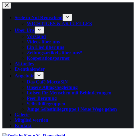
Zum
Inhalt
springen
Seele in Not Remscheid
WICHTIGES & AKTUELLES
Über Uns
Vorstand
Videos über uns
Ein Lied über uns
Zeitungsartikel „über uns“
Kooperationspartner
Aktuelles
Eventkalender
Angebote
Das Café MoccaSiN
Unsere Alltagsbegleitung
Lotsen für Menschen mit Behinderungen
Peer-Beratung
Selbsthilfegruppen
Junge Selbsthilfegruppe I Neue Wege gehen
Galerie
Mitglied werden
Kontakt