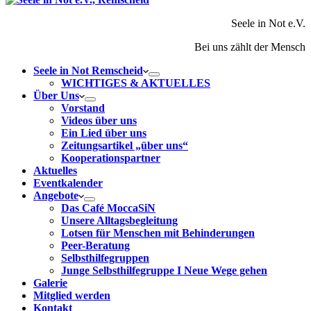
Seele in Not e.V.
Bei uns zählt der Mensch
Seele in Not Remscheid
WICHTIGES & AKTUELLES
Über Uns
Vorstand
Videos über uns
Ein Lied über uns
Zeitungsartikel „über uns“
Kooperationspartner
Aktuelles
Eventkalender
Angebote
Das Café MoccaSiN
Unsere Alltagsbegleitung
Lotsen für Menschen mit Behinderungen
Peer-Beratung
Selbsthilfegruppen
Junge Selbsthilfegruppe I Neue Wege gehen
Galerie
Mitglied werden
Kontakt