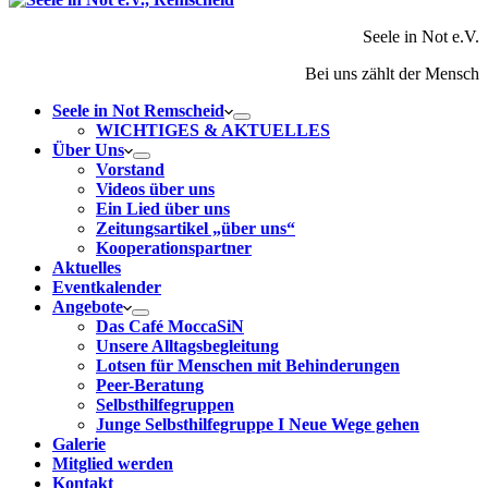
Seele in Not e.V.
Bei uns zählt der Mensch
Seele in Not Remscheid
WICHTIGES & AKTUELLES
Über Uns
Vorstand
Videos über uns
Ein Lied über uns
Zeitungsartikel „über uns“
Kooperationspartner
Aktuelles
Eventkalender
Angebote
Das Café MoccaSiN
Unsere Alltagsbegleitung
Lotsen für Menschen mit Behinderungen
Peer-Beratung
Selbsthilfegruppen
Junge Selbsthilfegruppe I Neue Wege gehen
Galerie
Mitglied werden
Kontakt