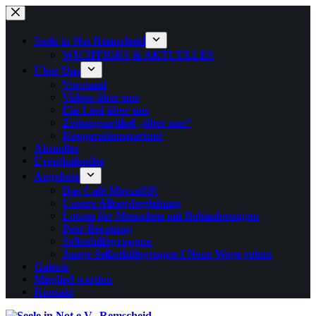
Zum
Inhalt
springen
Seele in Not Remscheid
WICHTIGES & AKTUELLES
Über Uns
Vorstand
Videos über uns
Ein Lied über uns
Zeitungsartikel „über uns“
Kooperationspartner
Aktuelles
Eventkalender
Angebote
Das Café MoccaSiN
Unsere Alltagsbegleitung
Lotsen für Menschen mit Behinderungen
Peer-Beratung
Selbsthilfegruppen
Junge Selbsthilfegruppe I Neue Wege gehen
Galerie
Mitglied werden
Kontakt